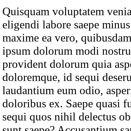
Quisquam voluptatem veniam
eligendi labore saepe minus 
maxime ea vero, quibusdam 
ipsum dolorum modi nostr
provident dolorum quia aspe
doloremque, id sequi deser
laudantium eum odio, asper
doloribus ex. Saepe quasi fu
sequi quos nihil delectus ob
sunt saepe? Accusantium sap